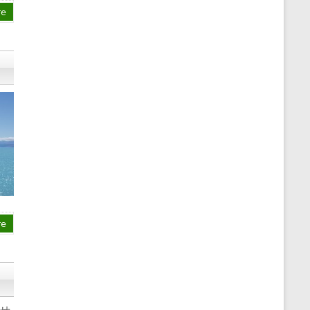
re
re
せ