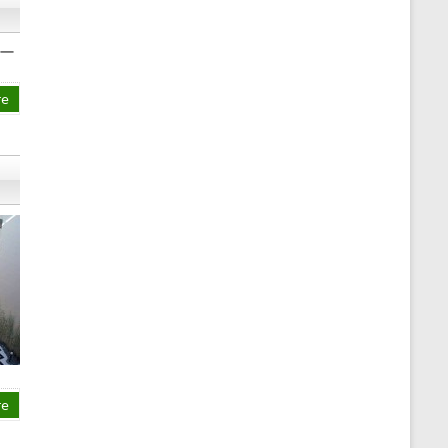
ー
re
re