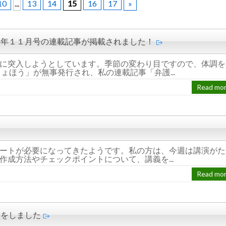
10
...
13
14
15
16
17
»
２年１１月号の連載記事が掲載されました！
に突入しようとしています。季節の変わり目ですので、体調を
ほう」が無事発行され、私の連載記事「弁護...
Read mo
ートが必要になってきたようです。私の方は、今週は講演がた
成方法やチェックポイントについて、講義を...
Read mo
師をしました