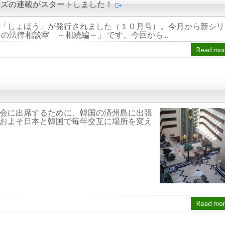
ーズの連載がスタートしました！
「しょほう」が発行されました（１０月号）。今月から新シリ
法律相談室 ～相続編～」 です。今回から...
Read mo
会に出席するために、韓国の済州島に出張
およそ日本と韓国で毎年交互に場所を変え
Read mo