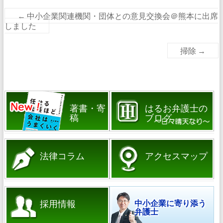
←
中小企業関連機関・団体との意見交換会＠熊本に出席
しました
掃除
→
著書・寄
はるお弁護士の
稿
ブログ
法律コラム
アクセスマップ
採用情報
中小企業に寄り添う
弁護士