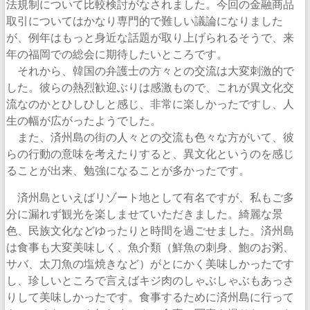
法規制について比較検討がなされました。今回の金融商品
取引についてはかなり専門的で難しい議論になりました
が、例年はもっと身近な話題が取り上げられるそうで、来
年の福岡での総会に期待したいところです。
それから、韓国の弁護士の方々との交流は大変刺激的で
した。彼らの熱烈歓迎ぶりは感激もので、これが異文化交
流なのかとひしひしと感じ、非常に楽しかったですし、人
生の幅が広がったようでした。
また、済州島の街の人々との交流も色々な方がいて、彼
らの行動の意味を考えたりすると、異文化というのを感じ
ることが出来、勉強になることが多かったです。
済州島といえばリゾート地として有名ですが、私もご多
分に漏れず観光を楽しませていただきました。綺麗な景
色、民族文化などゆったりと時間を過ごせました。済州島
は食事も大変美味しく、魚介類（鮮魚の刺身、鮑のお粥、
サバ、太刀魚の塩焼きなど）がとにかく美味しかったです
し、珍しいところで言えばキジ肉のしゃぶしゃぶもあっさ
りして美味しかったです。食事するために済州島に行って