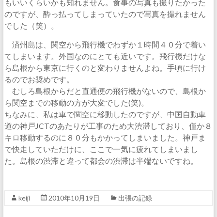
もいいくらいかも知れません。食事の写真も撮りたかった
のですが、酔っ払ってしまっていたので写真を撮れません
でした（笑）。
済州島は、関空から飛行機でわずか１時間４０分で着い
てしまいます。外国なのにとても近いです。飛行機だけな
ら島根から東京に行くのと変わりませんよね。手頃に行け
るのでお奨めです。
むしろ島根からだと直通便の飛行機がないので、島根か
ら関空までの移動の方が大変でした(笑)。
ちなみに、私は車で関空に移動したのですが、中国自動車
道の神戸JCTのあたりが工事のため大渋滞しており、僅か８
キロ移動するのに８０分もかかってしまいました。神戸ま
で快走していただけに、ここで一気に疲れてしまいまし
た。島根の渋滞と違って都会の渋滞は半端ないですね。
keiji
2010年10月19日
出張の記録