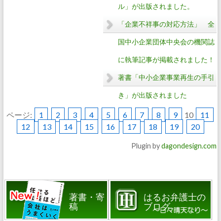
ル」が出版されました。
「企業不祥事の対応方法」 全
国中小企業団体中央会の機関誌
に執筆記事が掲載されました！
著書「中小企業事業再生の手引
き」が出版されました
ページ:
1
2
3
4
5
6
7
8
9
10
11
12
13
14
15
16
17
18
19
20
Plugin by
dagondesign.com
著書・寄
はるお弁護士の
稿
ブログ