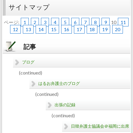
サイトマップ
ページ:
1
2
3
4
5
6
7
8
9
10
11
12
13
14
15
16
17
18
19
20
記事
ブログ
(continued)
はるお弁護士のブログ
(continued)
出張の記録
(continued)
日韓弁護士協議会＠福岡に出席