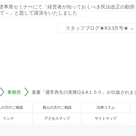
遣事業セミナーにて「経営者が知っておくべき民法改正の勘所
て～」と題して講演をいたしました
スタッフブログ★R3.3月号★
→
事務所
著書「通常再生の実務Q＆A１５０」が出版されま
人の方のご相談
個人の方のご相談
法律コラム
リンク
アクセスマップ
サイトマップ