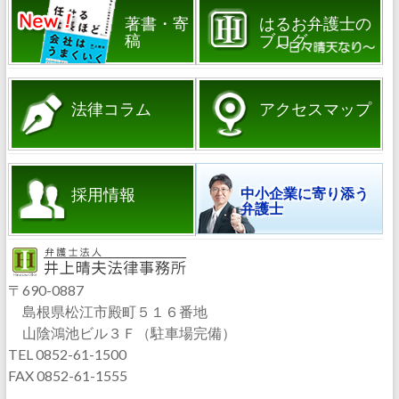
著書・寄
はるお弁護士の
稿
ブログ
法律コラム
アクセスマップ
採用情報
中小企業に寄り添う
弁護士
〒690-0887
島根県松江市殿町５１６番地
山陰鴻池ビル３Ｆ（駐車場完備）
TEL 0852-61-1500
FAX 0852-61-1555