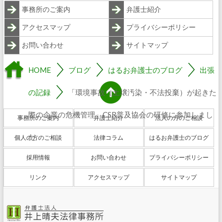
事務所のご案内
弁護士紹介
アクセスマップ
プライバシーポリシー
お問い合わせ
サイトマップ
HOME
ブログ
はるお弁護士のブログ
出張
の記録
「環境事故（土壌汚染・不法投棄）が起きた
際の企業の危機管理」CSR普及協会の研修に参加しまし
事務所のご案内
弁護士紹介
法人の方のご相談
た
個人の方のご相談
法律コラム
はるお弁護士のブログ
採用情報
お問い合わせ
プライバシーポリシー
リンク
アクセスマップ
サイトマップ