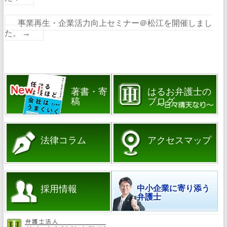
事業再生・企業活力向上セミナー＠松江を開催しまし
た。
→
著書・寄
はるお弁護士の
稿
ブログ
法律コラム
アクセスマップ
採用情報
中小企業に寄り添う
弁護士