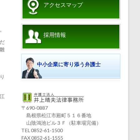
アクセスマップ
。
採用情報
だ
雛
中小企業に寄り添う弁護士
り
江
〒690-0887
島根県松江市殿町５１６番地
山陰鴻池ビル３Ｆ（駐車場完備）
TEL 0852-61-1500
FAX 0852-61-1555