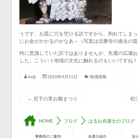
うです。お皿に穴を空ける訳ですから、割れてしまっ
にお金がかかるのかなあ～（写真は法勝寺の過去の皿
特に意識していた訳ではありませんが、先週の広瀬お
した。こういう地域の文化に触れるのもいいですね！
keiji
2010年4月11日
地域情報
←
尼子の里お雛まつり
松
HOME
ブログ
はるお弁護士のブログ
事務所のご案内
弁護士紹介
法