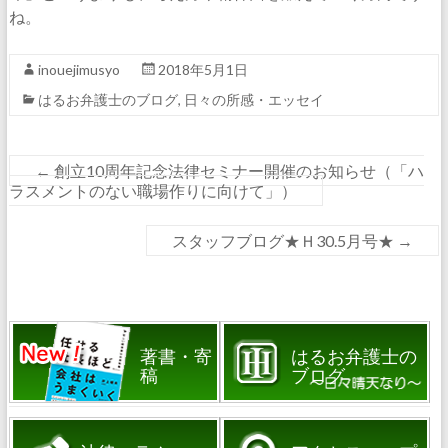
ね。
inouejimusyo
2018年5月1日
はるお弁護士のブログ
,
日々の所感・エッセイ
←
創立10周年記念法律セミナー開催のお知らせ（「ハ
ラスメントのない職場作りに向けて」）
スタッフブログ★Ｈ30.5月号★
→
著書・寄
はるお弁護士の
稿
ブログ