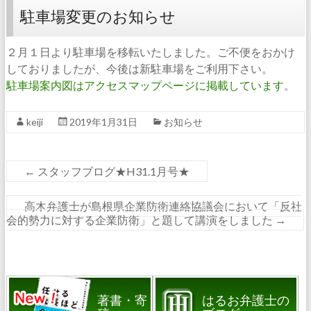
駐車場変更のお知らせ
２月１日より駐車場を移転いたしました。ご不便をおかけ
しておりましたが、今後は新駐車場をご利用下さい。
駐車場案内図はアクセスマップページに掲載しています
。
keiji
2019年1月31日
お知らせ
←
スタッフブログ★H31.1月号★
高木弁護士が島根県企業防衛連絡協議会において「反社
会的勢力に対する企業防衛」と題して講演をしました
→
著書・寄
はるお弁護士の