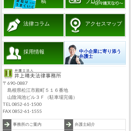
稿
ブログ
法律コラム
アクセスマップ
採用情報
中小企業に寄り添う
弁護士
〒690-0887
島根県松江市殿町５１６番地
山陰鴻池ビル３Ｆ（駐車場完備）
TEL 0852-61-1500
FAX 0852-61-1555
事務所のご案内
弁護士紹介