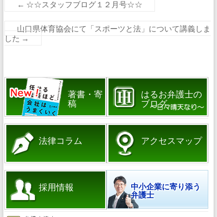
←
☆☆スタッフブログ１２月号☆☆
山口県体育協会にて「スポーツと法」について講義しま
した
→
著書・寄
はるお弁護士の
稿
ブログ
法律コラム
アクセスマップ
採用情報
中小企業に寄り添う
弁護士