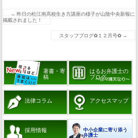
←
昨日の松江南高校生き方講座の様子が山陰中央新報に
掲載されました！
スタッフブログ✿１２月号✿
→
著書・寄
はるお弁護士の
稿
ブログ
法律コラム
アクセスマップ
採用情報
中小企業に寄り添う
弁護士