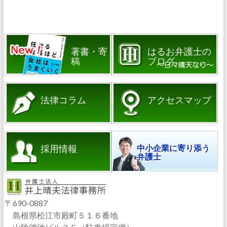
著書・寄
はるお弁護士の
稿
ブログ
法律コラム
アクセスマップ
採用情報
中小企業に寄り添う
弁護士
〒690-0887
島根県松江市殿町５１６番地