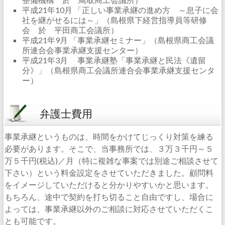
平成21年10月 「正しい事業承継の進め方 ～息子に会
社を継がせるには～」（島根県下経営指導員等研修
会 於 平田商工会議所）
平成21年9月 「事業承継セミナー」（島根県商工会議
所連合会事業承継支援センター）
平成21年3月 事業承継塾「事業承継と民法《遺留
分》」（島根県商工会議所連合会事業承継支援センタ
ー）
弁護士費用
事業承継というものは、時間をかけてじっくり対策を練る
必要があります。そこで、当事務所では、３万３千円～５
万５千円(税込)／月（特に複雑な事案では別途ご相談させて
下さい）という料金設定をさせていただきました。顧問料
をイメージしていただけると分かりやすいかと思います。
もちろん、途中で契約を打ち切ること自由ですし、場合に
よっては、事業承継以外のご相談に対応させていただくこ
とも可能です。