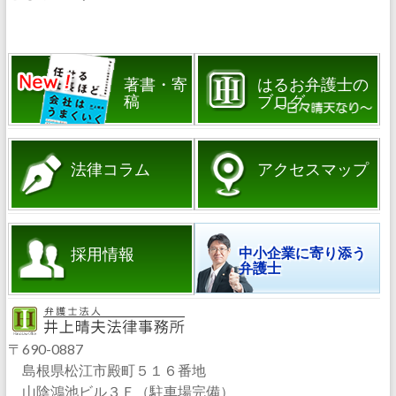
著書・寄
はるお弁護士の
稿
ブログ
法律コラム
アクセスマップ
採用情報
中小企業に寄り添う
弁護士
〒690-0887
島根県松江市殿町５１６番地
山陰鴻池ビル３Ｆ（駐車場完備）