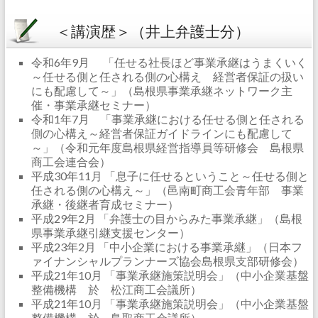
＜講演歴＞（井上弁護士分）
令和6年9月 「任せる社長ほど事業承継はうまくいく
～任せる側と任される側の心構え 経営者保証の扱い
にも配慮して～」（島根県事業承継ネットワーク主
催・事業承継セミナー）
令和1年7月 「事業承継における任せる側と任される
側の心構え～経営者保証ガイドラインにも配慮して
～」（令和元年度島根県経営指導員等研修会 島根県
商工会連合会）
平成30年11月 「息子に任せるということ～任せる側と
任される側の心構え～」（邑南町商工会青年部 事業
承継・後継者育成セミナー）
平成29年2月 「弁護士の目からみた事業承継」（島根
県事業承継引継支援センター）
平成23年2月 「中小企業における事業承継」（日本フ
ァイナンシャルプランナーズ協会島根県支部研修会）
平成21年10月 「事業承継施策説明会」（中小企業基盤
整備機構 於 松江商工会議所）
平成21年10月 「事業承継施策説明会」（中小企業基盤
整備機構 於 鳥取商工会議所）